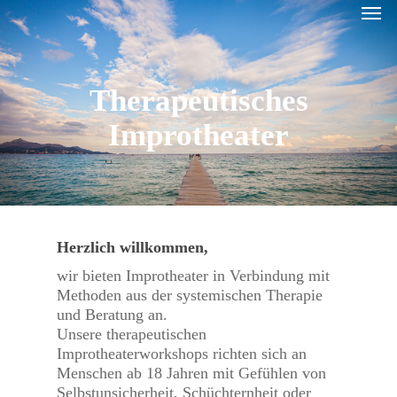
Men
Skip
to
main
content
Therapeutisches
Improtheater
Herzlich willkommen,
wir bieten Improtheater in Verbindung mit
Methoden aus der systemischen Therapie
und Beratung an.
Unsere therapeutischen
Improtheaterworkshops richten sich an
Menschen ab 18 Jahren mit Gefühlen von
Selbstunsicherheit, Schüchternheit oder