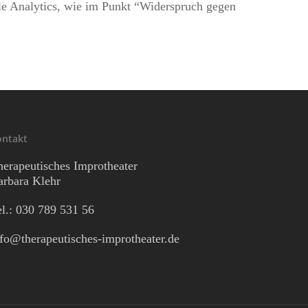
le Analytics, wie im Punkt “Widerspruch gegen
ontakt
herapeutisches Improtheater
arbara Klehr
el.: 030
789 531 56
nfo@therapeutisches-improtheater.de