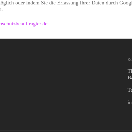
glich oder indem Sie die Erfassung Ihrer Daten durch Goog
n.
nschutzbeauftragter.de
K
T
B
T
i