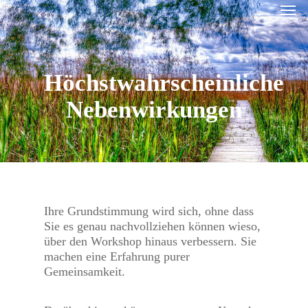
Men
Skip
to
main
content
Höchstwahrscheinliche
Nebenwirkungen
Ihre Grundstimmung wird sich, ohne dass
Sie es genau nachvollziehen können wieso,
über den Workshop hinaus verbessern. Sie
machen eine Erfahrung purer
Gemeinsamkeit.